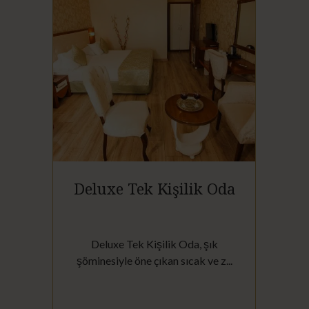
Deluxe Tek Kişilik Oda
n
Deluxe Tek Kişilik Oda, şık
Del
.
şöminesiyle öne çıkan sıcak ve z...