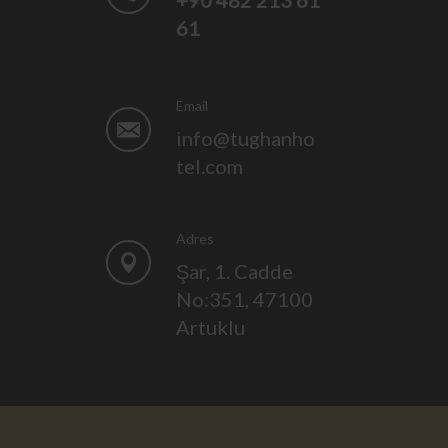
+90 482 213 61
61
Email
info@tughanho
tel.com
Adres
Şar, 1. Cadde
No:351, 47100
Artuklu