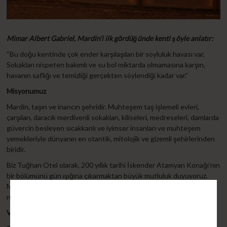
Mimar Albert Gabriel, Mardin’i ilk gördüğünde kenti şöyle anlatır:
“Bu doğu kentinde çok ender karşılaşılan bir soyluluk havası var.
Sokakları nispeten bakımlı ve su bol miktarda olmamasına karşın,
havanın saflığı ve temizliği gerçekten söylendiği kadar var.”
Misyonumuz
Mardin, taşın ve inancın şehridir. Muhteşem taş işlemeli evleri,
çarşıları, daracık merdivenli sokakları, kiliseleri, medreseleri, damlarda
güvercin besleyen sıcakkanlı ve iyimser insanları ve muhteşem
yemekleriyle dünyanın en otantik, mitolojik ve gizemli şehirlerinden
biridir.
Biz Tuğhan Otel olarak, 200 yıllık tarihi İskender Atamyan Konağı’nın
bir bölümünü gün ışığına çıkarmaktan büyük mutluluk duyuyoruz.
Misyonumuz, bu eşsiz şehri misafirlerimize yaşatmak ve Mardin’in
ruhunu konaklama deneyimine taşımaktır.
Vizyonumuz